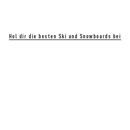
Hol dir die besten Ski und Snowboards bei
INTERSPORT SCHNEIDER
Einfach Reservieren bei einem unserer
4 Standorte:
ONLINE VERLEIH